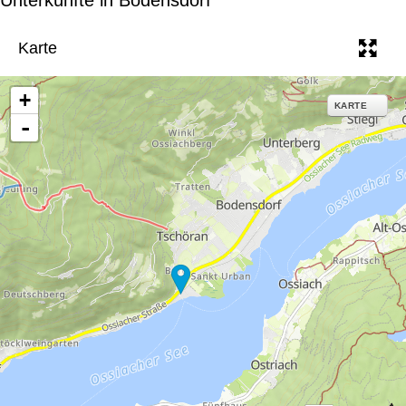
e
Karte
+
KARTE
-