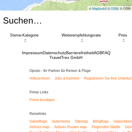
©
Maptoolkit
©
OSM
, © OSM
Suchen…
Sterne-Kategorie
Weiterempfehlungsrate
Preis
Impressum
Datenschutz
Barrierefreiheit
AGB
FAQ
TravelTrex GmbH