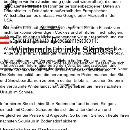
benötigen wir Ihre Zustimmung (jederzeit widerrufbar), die auch
die Datenweitergabe bestimmter personenbezogener Daten an
Last-Minute & Deals
Drittanbieter in Drittländern außerhalb des Europäischen
Wirtschaftsraumes umfasst, wie Google oder Microsoft in den
USA.
S
Österreich
Ossiacher See
Bodensdorf
Mit einem Klick auf
Zustimmen
akzeptieren Sie den Einsatz von
nicht funktionsnotwendigen Cookies und ähnlichen Technologien.
Wenn Sie
Ablehnen
klicken, verwenden wir nur technisch und zur
Skiurlaub Bodensdorf:
t
Vertragserfüllung notwendige Dienste.
Winterurlaub inkl. Skipass!
Weitere Informationen zur Cookienutzung und die Möglichkeit zur
a
Änderung Ihrer Einstellungen finden Sie in unserer
Cookie-Policy
.
Informationen zum Verantwortlichen finden Sie in unserem
r
Verbringen Sie Ihre nächste Skireise in Bodensdorf. Lassen Sie sich
Impressum
. Informationen zu den Verarbeitungszwecken und
verzaubern von der Winterlandschaft und der unvergleichlichen Natur.
Ihren Rechten finden Sie in unserer
Datenschutzerklärung
.
t
Die Schneequalität und die hervorragenden Pisten machen das Ski-
und Snowboardfahren zu einem echten Erlebnis. Tauchen Sie ein in
Zustimmen
die verträumte Winterlandschaft und genießen Sie Ihren nächsten
s
Urlaub im Schnee.
e
Informieren Sie sich hier über Bodensdorf und buchen Sie ganz
einfach mit Opodo. Schauen Sie sich die Unterkünfte an und
i
vergleichen Sie Preise und Angebote. So können Sie noch heute Ihren
nächsten Skiurlaub in Bodensdorf sichern!
t
Unterkünfte in Bodensdorf