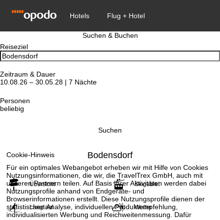
Suchen & Buchen
Reiseziel
Zeitraum & Dauer
10.08.26 – 30.05.28 | 7 Nächte
Personen
beliebig
Suchen
Bodensdorf
Cookie-Hinweis
Für ein optimales Webangebot erheben wir mit Hilfe von Cookies
Nutzungsinformationen, die wir, die TravelTrex GmbH, auch mit
unseren Partnern teilen. Auf Basis Ihrer Aktivitäten werden dabei
Übersicht
Skigebiet
Nutzungsprofile anhand von Endgeräte- und
Browserinformationen erstellt. Diese Nutzungsprofile dienen der
statistischen Analyse, individuellen Produktempfehlung,
Langlauf
Wetter
individualisierten Werbung und Reichweitenmessung. Dafür