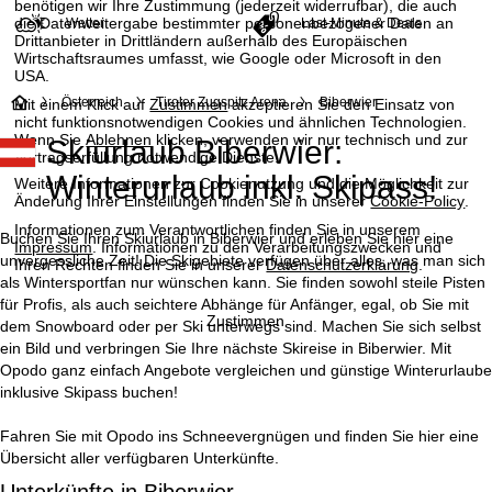
benötigen wir Ihre Zustimmung (jederzeit widerrufbar), die auch
die Datenweitergabe bestimmter personenbezogener Daten an
Wetter
Last-Minute & Deals
Drittanbieter in Drittländern außerhalb des Europäischen
Wirtschaftsraumes umfasst, wie Google oder Microsoft in den
USA.
S
Österreich
Tiroler Zugspitz Arena
Biberwier
Mit einem Klick auf
Zustimmen
akzeptieren Sie den Einsatz von
nicht funktionsnotwendigen Cookies und ähnlichen Technologien.
Wenn Sie
Ablehnen
klicken, verwenden wir nur technisch und zur
Skiurlaub Biberwier:
t
Vertragserfüllung notwendige Dienste.
Winterurlaub inkl. Skipass!
Weitere Informationen zur Cookienutzung und die Möglichkeit zur
a
Änderung Ihrer Einstellungen finden Sie in unserer
Cookie-Policy
.
Informationen zum Verantwortlichen finden Sie in unserem
r
Buchen Sie Ihren Skiurlaub in Biberwier und erleben Sie hier eine
Impressum
. Informationen zu den Verarbeitungszwecken und
unvergessliche Zeit! Die Skigebiete verfügen über alles, was man sich
Ihren Rechten finden Sie in unserer
Datenschutzerklärung
.
t
als Wintersportfan nur wünschen kann. Sie finden sowohl steile Pisten
für Profis, als auch seichtere Abhänge für Anfänger, egal, ob Sie mit
Zustimmen
dem Snowboard oder per Ski unterwegs sind. Machen Sie sich selbst
s
ein Bild und verbringen Sie Ihre nächste Skireise in Biberwier. Mit
Opodo ganz einfach Angebote vergleichen und günstige Winterurlaube
e
inklusive Skipass buchen!
i
Fahren Sie mit Opodo ins Schneevergnügen und finden Sie hier eine
Übersicht aller verfügbaren Unterkünfte.
t
Unterkünfte in Biberwier