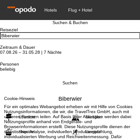
Suchen & Buchen
Reiseziel
Zeitraum & Dauer
07.08.26 – 31.05.28 | 7 Nächte
Personen
beliebig
Suchen
Biberwier
Cookie-Hinweis
Für ein optimales Webangebot erheben wir mit Hilfe von Cookies
Nutzungsinformationen, die wir, die TravelTrex GmbH, auch mit
unseren Partnern teilen. Auf Basis Ihrer Aktivitäten werden dabei
Übersicht
Skiregion
Nutzungsprofile anhand von Endgeräte- und
Browserinformationen erstellt. Diese Nutzungsprofile dienen der
statistischen Analyse, individuellen Produktempfehlung,
Skigebiet
Langlauf
individualisierten Werbung und Reichweitenmessung. Dafür