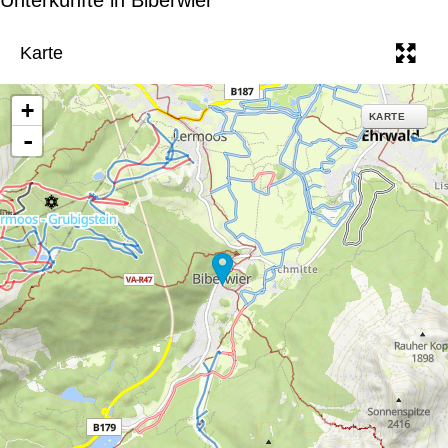
e
Karte
+
KARTE
-