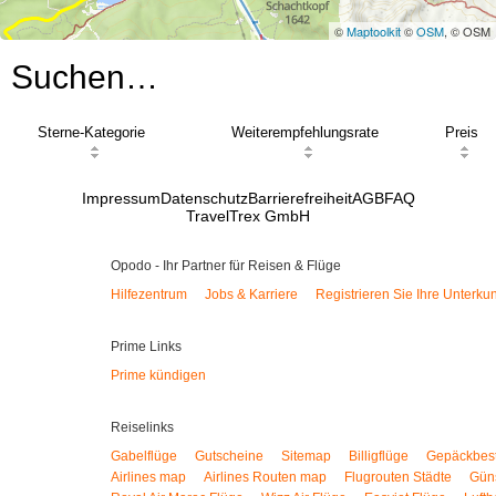
©
Maptoolkit
©
OSM
, © OSM
Suchen…
Sterne-Kategorie
Weiterempfehlungsrate
Preis
Impressum
Datenschutz
Barrierefreiheit
AGB
FAQ
TravelTrex GmbH