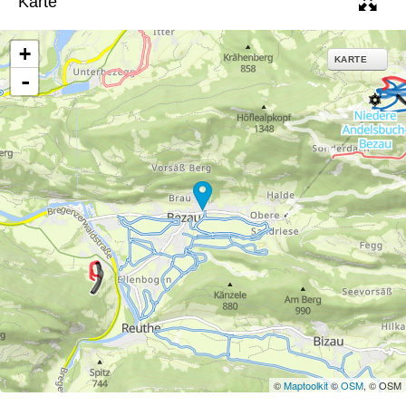
Karte
e
+
KARTE
-
©
Maptoolkit
©
OSM
, © OSM