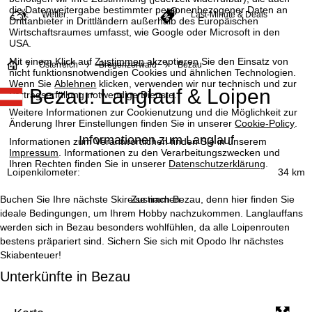
die Datenweitergabe bestimmter personenbezogener Daten an
Wetter
Last-Minute & Deals
Drittanbieter in Drittländern außerhalb des Europäischen
Wirtschaftsraumes umfasst, wie Google oder Microsoft in den
USA.
Mit einem Klick auf
Zustimmen
akzeptieren Sie den Einsatz von
S
Österreich
Bregenzerwald
Bezau
nicht funktionsnotwendigen Cookies und ähnlichen Technologien.
Wenn Sie
Ablehnen
klicken, verwenden wir nur technisch und zur
Bezau: Langlauf & Loipen
t
Vertragserfüllung notwendige Dienste.
Weitere Informationen zur Cookienutzung und die Möglichkeit zur
a
Änderung Ihrer Einstellungen finden Sie in unserer
Cookie-Policy
.
Informationen zum Langlauf
Informationen zum Verantwortlichen finden Sie in unserem
r
Impressum
. Informationen zu den Verarbeitungszwecken und
Ihren Rechten finden Sie in unserer
Datenschutzerklärung
.
Loipenkilometer:
34 km
t
Zustimmen
Buchen Sie Ihre nächste Skireise nach Bezau, denn hier finden Sie
s
ideale Bedingungen, um Ihrem Hobby nachzukommen. Langlauffans
werden sich in Bezau besonders wohlfühlen, da alle Loipenrouten
e
bestens präpariert sind. Sichern Sie sich mit Opodo Ihr nächstes
Skiabenteuer!
i
Unterkünfte in Bezau
t