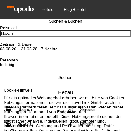
Suchen & Buchen
Reiseziel
Zeitraum & Dauer
08.08.26 – 31.05.28 | 7 Nächte
Personen
beliebig
Suchen
Cookie-Hinweis
Bezau
Für ein optimales Webangebot erheben wir mit Hilfe von Cookies
Nutzungsinformationen, die wir, die TravelTrex GmbH, auch mit
unseren Partnern teilen. Auf Basis Ihrer Aktivitäten werden dabei
Übersicht
Skiregion
Nutzungsprofile anhand von Endgeräte- und
Browserinformationen erstellt. Diese Nutzungsprofile dienen der
statistischen Analyse, individuellen Produktempfehlung,
Skigebiet
Langlauf
individualisierten Werbung und Reichweitenmessung. Dafür
benötigen wir Ihre Zustimmung (jederzeit widerrufbar), die auch