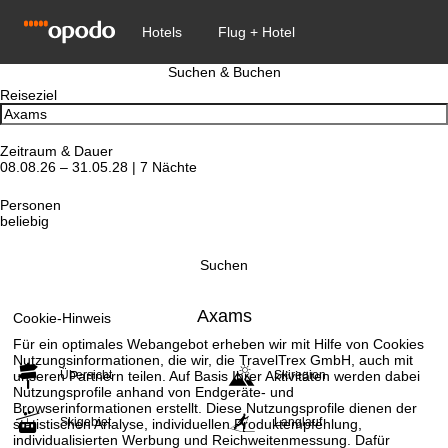
Suchen & Buchen
Reiseziel
Zeitraum & Dauer
08.08.26 – 31.05.28 | 7 Nächte
Personen
beliebig
Suchen
Axams
Cookie-Hinweis
Für ein optimales Webangebot erheben wir mit Hilfe von Cookies
Nutzungsinformationen, die wir, die TravelTrex GmbH, auch mit
unseren Partnern teilen. Auf Basis Ihrer Aktivitäten werden dabei
Übersicht
Skiregion
Nutzungsprofile anhand von Endgeräte- und
Browserinformationen erstellt. Diese Nutzungsprofile dienen der
Skigebiet
Langlauf
statistischen Analyse, individuellen Produktempfehlung,
individualisierten Werbung und Reichweitenmessung. Dafür