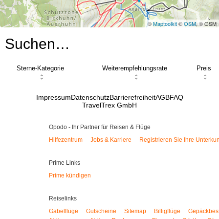
©
Maptoolkit
©
OSM
, © OSM
Suchen…
Sterne-Kategorie
Weiterempfehlungsrate
Preis
Impressum
Datenschutz
Barrierefreiheit
AGB
FAQ
TravelTrex GmbH