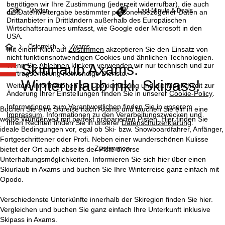
benötigen wir Ihre Zustimmung (jederzeit widerrufbar), die auch
Wetter
Last-Minute & Deals
die Datenweitergabe bestimmter personenbezogener Daten an
Drittanbieter in Drittländern außerhalb des Europäischen
Wirtschaftsraumes umfasst, wie Google oder Microsoft in den
USA.
S
Österreich
Axams
Mit einem Klick auf
Zustimmen
akzeptieren Sie den Einsatz von
nicht funktionsnotwendigen Cookies und ähnlichen Technologien.
Wenn Sie
Ablehnen
klicken, verwenden wir nur technisch und zur
Skiurlaub Axams:
t
Vertragserfüllung notwendige Dienste.
Winterurlaub inkl. Skipass!
Weitere Informationen zur Cookienutzung und die Möglichkeit zur
a
Änderung Ihrer Einstellungen finden Sie in unserer
Cookie-Policy
.
Informationen zum Verantwortlichen finden Sie in unserem
r
Buchen Sie eine Skireise nach Axams und tauchen Sie ein in eine
Impressum
. Informationen zu den Verarbeitungszwecken und
weiße Wunderwelt mit perfekt präparierten Pisten. Hier finden Sie
Ihren Rechten finden Sie in unserer
Datenschutzerklärung
.
t
ideale Bedingungen vor, egal ob Ski- bzw. Snowboardfahrer, Anfänger,
Fortgeschrittener oder Profi. Neben einer wunderschönen Kulisse
Zustimmen
bietet der Ort auch abseits der Piste diverse
s
Unterhaltungsmöglichkeiten. Informieren Sie sich hier über einen
Skiurlaub in Axams und buchen Sie Ihre Winterreise ganz einfach mit
e
Opodo.
i
Verschiedenste Unterkünfte innerhalb der Skiregion finden Sie hier.
Vergleichen und buchen Sie ganz einfach Ihre Unterkunft inklusive
t
Skipass in Axams.