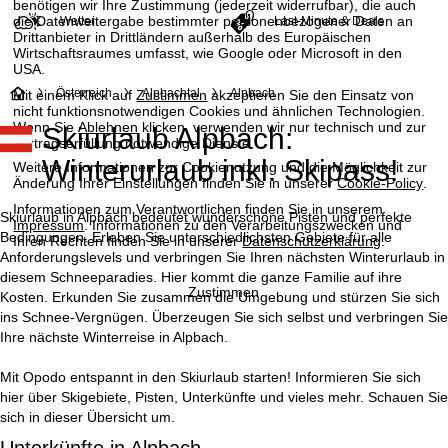
benötigen wir Ihre Zustimmung (jederzeit widerrufbar), die auch
die Datenweitergabe bestimmter personenbezogener Daten an
Wetter
Last-Minute & Deals
Drittanbieter in Drittländern außerhalb des Europäischen
Wirtschaftsraumes umfasst, wie Google oder Microsoft in den
USA.
S
Österreich
Alpbachtal
Alpbach
Mit einem Klick auf
Zustimmen
akzeptieren Sie den Einsatz von
nicht funktionsnotwendigen Cookies und ähnlichen Technologien.
Wenn Sie
Ablehnen
klicken, verwenden wir nur technisch und zur
Skiurlaub Alpbach:
t
Vertragserfüllung notwendige Dienste.
Winterurlaub inkl. Skipass!
Weitere Informationen zur Cookienutzung und die Möglichkeit zur
a
Änderung Ihrer Einstellungen finden Sie in unserer
Cookie-Policy
.
Informationen zum Verantwortlichen finden Sie in unserem
r
Skiurlaub in Alpbach bedeutet wunderschöne Pisten und perfekte
Impressum
. Informationen zu den Verarbeitungszwecken und
Bedingungen. Erleben Sie unterschiedlichsten Gebiete für alle
Ihren Rechten finden Sie in unserer
Datenschutzerklärung
.
t
Anforderungslevels und verbringen Sie Ihren nächsten Winterurlaub in
diesem Schneeparadies. Hier kommt die ganze Familie auf ihre
Zustimmen
Kosten. Erkunden Sie zusammen die Umgebung und stürzen Sie sich
s
ins Schnee-Vergnügen. Überzeugen Sie sich selbst und verbringen Sie
Ihre nächste Winterreise in Alpbach.
e
Mit Opodo entspannt in den Skiurlaub starten! Informieren Sie sich
i
hier über Skigebiete, Pisten, Unterkünfte und vieles mehr. Schauen Sie
sich in dieser Übersicht um.
t
Unterkünfte in Alpbach