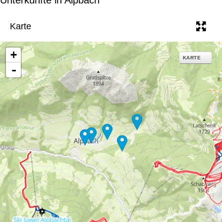
e
Karte
+
KARTE
-