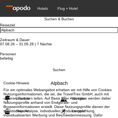
Suchen & Buchen
Reiseziel
Zeitraum & Dauer
07.08.26 – 31.05.28 | 7 Nächte
Personen
beliebig
Suchen
Alpbach
Cookie-Hinweis
Für ein optimales Webangebot erheben wir mit Hilfe von Cookies
Nutzungsinformationen, die wir, die TravelTrex GmbH, auch mit
unseren Partnern teilen. Auf Basis Ihrer Aktivitäten werden dabei
Übersicht
Skiregion
Nutzungsprofile anhand von Endgeräte- und
Browserinformationen erstellt. Diese Nutzungsprofile dienen der
statistischen Analyse, individuellen Produktempfehlung,
Skigebiet
Langlauf
individualisierten Werbung und Reichweitenmessung. Dafür