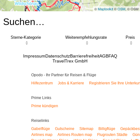
©
Maptoolkit
©
OSM
, © OSM
Suchen…
Sterne-Kategorie
Weiterempfehlungsrate
Preis
Impressum
Datenschutz
Barrierefreiheit
AGB
FAQ
TravelTrex GmbH