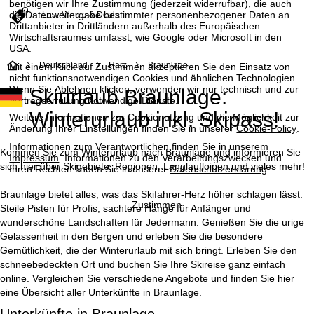
benötigen wir Ihre Zustimmung (jederzeit widerrufbar), die auch
die Datenweitergabe bestimmter personenbezogener Daten an
Last-Minute & Deals
Drittanbieter in Drittländern außerhalb des Europäischen
Wirtschaftsraumes umfasst, wie Google oder Microsoft in den
USA.
S
Deutschland
Harz
Braunlage
Mit einem Klick auf
Zustimmen
akzeptieren Sie den Einsatz von
nicht funktionsnotwendigen Cookies und ähnlichen Technologien.
Wenn Sie
Ablehnen
klicken, verwenden wir nur technisch und zur
Skiurlaub Braunlage:
t
Vertragserfüllung notwendige Dienste.
Winterurlaub inkl. Skipass!
Weitere Informationen zur Cookienutzung und die Möglichkeit zur
a
Änderung Ihrer Einstellungen finden Sie in unserer
Cookie-Policy
.
Informationen zum Verantwortlichen finden Sie in unserem
r
Kommen Sie zum Winterurlaub nach Braunlage und informieren Sie
Impressum
. Informationen zu den Verarbeitungszwecken und
sich hier über Skigebiete, Regionen, Langlaufloipen und vieles mehr!
Ihren Rechten finden Sie in unserer
Datenschutzerklärung
.
t
Braunlage bietet alles, was das Skifahrer-Herz höher schlagen lässt:
Zustimmen
Steile Pisten für Profis, sachtere Hänge für Anfänger und
s
wunderschöne Landschaften für Jedermann. Genießen Sie die urige
Gelassenheit in den Bergen und erleben Sie die besondere
e
Gemütlichkeit, die der Winterurlaub mit sich bringt. Erleben Sie den
schneebedeckten Ort und buchen Sie Ihre Skireise ganz einfach
i
online. Vergleichen Sie verschiedene Angebote und finden Sie hier
eine Übersicht aller Unterkünfte in Braunlage.
t
Unterkünfte in Braunlage