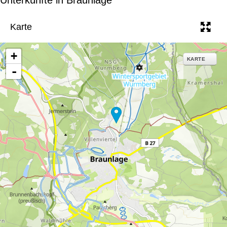
e
Karte
+
KARTE
-