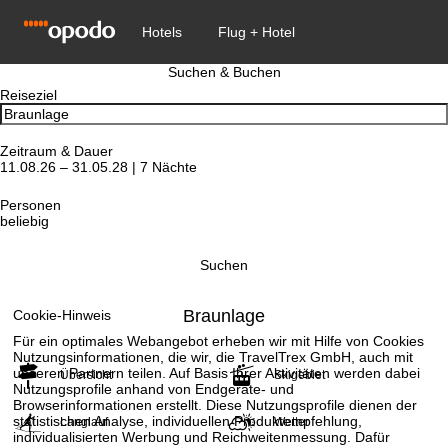
Suchen & Buchen
Reiseziel
Zeitraum & Dauer
11.08.26 – 31.05.28 | 7 Nächte
Personen
beliebig
Suchen
Braunlage
Cookie-Hinweis
Für ein optimales Webangebot erheben wir mit Hilfe von Cookies
Nutzungsinformationen, die wir, die TravelTrex GmbH, auch mit
unseren Partnern teilen. Auf Basis Ihrer Aktivitäten werden dabei
Übersicht
Skigebiet
Nutzungsprofile anhand von Endgeräte- und
Browserinformationen erstellt. Diese Nutzungsprofile dienen der
statistischen Analyse, individuellen Produktempfehlung,
Langlauf
Wetter
individualisierten Werbung und Reichweitenmessung. Dafür