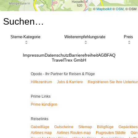
©
Maptoolkit
©
OSM
, © OSM
Suchen…
Sterne-Kategorie
Weiterempfehlungsrate
Preis
Impressum
Datenschutz
Barrierefreiheit
AGB
FAQ
TravelTrex GmbH